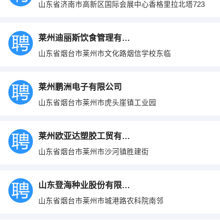
山东省济南市高新区国际会展中心香格里拉北塔723
莱州迪丽斯饮食管理有限公司
山东省烟台市莱州市文化路烟信学校东临
莱州鹏洲电子有限公司
山东省烟台市莱州市虎头崖镇工业园
莱州欧亚达塑胶工贸有限公司
山东省烟台市莱州市沙河镇胜建街
山东登海种业股份有限公司
山东省烟台市莱州市城港路农科院南邻