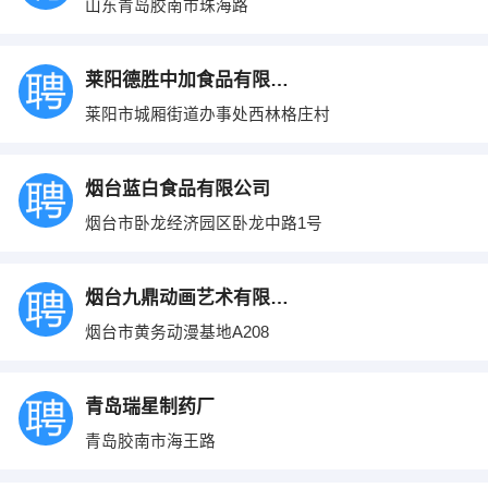
山东青岛胶南市珠海路
莱阳德胜中加食品有限公司
莱阳市城厢街道办事处西林格庄村
烟台蓝白食品有限公司
烟台市卧龙经济园区卧龙中路1号
烟台九鼎动画艺术有限公司
烟台市黄务动漫基地A208
青岛瑞星制药厂
青岛胶南市海王路