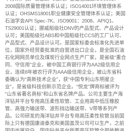
2008国际质量管理体系认证；ISO14001环境管理体系
认证；OHSMS18001职业健康安全管理体系认证；美国
石油学会API Spec-7K、ISO9001：2008、APIQ1、
TS29001认证；挪威船级社DNV的产品型式、产品设计
认可；美国船级社ABS和中国船级社CCS的工厂认可、
产品型式、产品设计认可。是国家标委会标准化先进单
位，国家外经贸委批准的自营进出口企业，是全国石油
石化网网员单位及煤炭行业网点生产厂家，是省级“重合
同、守信用”企业，被中国工商银行评为AA2级信用企
业，连续8年被农行评为AAA级信用企业，被山东省科
委确认为“高新技术企业”，获“中国专利山东明星企
业”，是省级科技创新示范企业。“悦龙”牌商标被评为
“山东省著名商标”和山东省名牌产品。公司主要生产海
洋钻井平台专用高压柔性软管、工业用高中低压橡胶
管、高强力输送带、波形挡边输送带、V带等系列产
品。公司研发的海洋钻井平台专用高压柔性软管当前国
际上只有德国康迪泰克和美国盖茨公司可以生产，之前
国内尚属空白，国内钻井平台所需高压软管全部依赖进