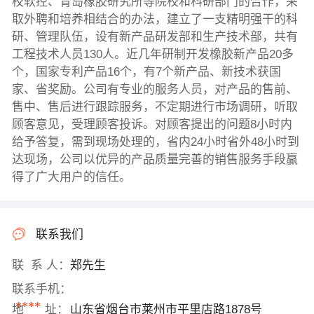
校软控、青岛橡胶研究所等院校和科研部门的合作，采
取外聘和培养相结合的办法，建立了一支精明强干的科
研、管理队伍，设有新产品研发部和生产技术部，共有
工程技术人员130人。近几年研制开发橡胶新产品20多
个，国家专利产品16个，有7个新产品、新技术获国
家、省奖励。公司有专业的服务人员，对产品的售前、
售中、售后进行跟踪服务，不定期进行市场调研，听取
顾客意见，受理顾客投诉。对顾客提出的问题8小时内
给予答复，需到现场处理的，省内24小时省外48小时到
达现场，公司以优异的产品质量完善的销售服务手段赢
得了广大用户的信任。
联系我们
联 系 人：
郑先生
联系手机：
****
地 址：
山东省烟台市莱州市平里店路1878号