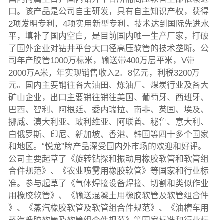
口。该产品是公司自主研发，具有自主知识产权，获得
2项发明专利，4项实用新型专利，技术达到国际先进水
平，填补了国内空白，是目前国内唯一生产厂家，打破
了国外企业对钻井平台大口径高压软管的技术垄断。公
司年产胶管1000万标米，输送带400万层平米，V带
2000万A米，年实现销售收入2。8亿元，利税3200万
元。国内主要销往各大油田、炼油厂、煤炭行业及各大
矿山企业，出口主要销往销往美国、葡萄牙、西班牙、
巴西、智利、阿根廷、委内瑞拉、南非、英国、埃及、
挪威、澳大利亚、玻利维亚、阿联酋、秘鲁、意大利、
白俄罗斯、印尼、新加坡、香港、韩国等四十多个国家
和地区。“悦龙”牌产品深受国内外市场的欢迎和好评。
公司主要起草了《旋转钻探和振动用橡胶软管和软管组
合件规范》、《农业喷雾用橡胶软管》等国家和行业标
准。参与起草了《气体焊接设备焊接、切割和类似作业
用橡胶软管》、《输送混凝土用橡胶软管及软管组合件
》、《蒸汽橡胶软管及软管组合件规范》、《油槽车用