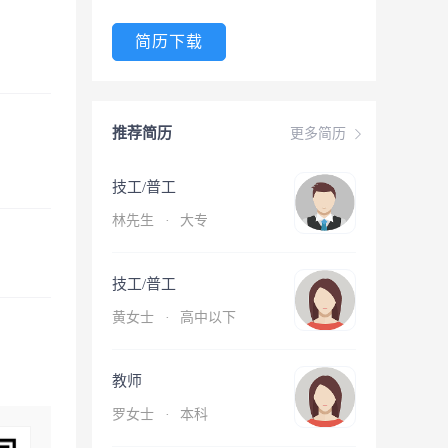
简历下载
推荐简历
更多简历
技工/普工
林先生
·
大专
技工/普工
黄女士
·
高中以下
教师
罗女士
·
本科