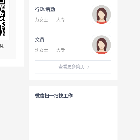
行政/后勤
范女士
·
大专
文员
息
沈女士
·
大专
查看更多简历
微信扫一扫找工作