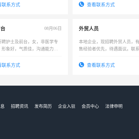
看联系方式
查看联系方式
前台
08月06日
外贸人员
所聘护士及前台，女，非医学专
本地企业，现招聘外贸人员，
，形象好，气质佳，沟通能力
售经验者优先，待遇面议。联
试，周日休息。
看联系方式
查看联系方式
信息
招聘资讯
发布简历
企业入驻
会员中心
法律申明
们