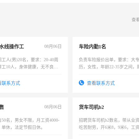
查
水线操作工
08月06日
车险内勤1名
工人(男)20名，要求：20-40周
负责车险报价出单，要求：大
焊工10人，身体健康，无不良嗜
历，女性，年龄22-35岁之间
：4500-7000元，标准八人间住
操作，工作态度认真，具有团
费发放劳保用品，两班倒，每月
试用期1-3个月，转正后交纳五
看联系方式
查看联系方式
时发放工资，工作时间10小时
售
08月06日
货车司机b2
50名，男女不限，月工资4000-
招聘货车司机b2数名，带从业
元，单休，法定节假日休。
吃苦耐劳，开6米8，9米6，工