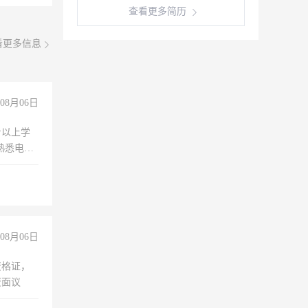
查看更多简历
看更多信息
08月06日
专以上学
，熟悉电脑
队精神，
险，
08月06日
资格证，
资面议