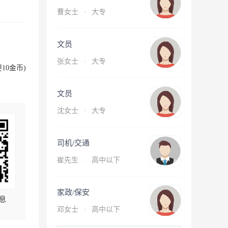
曹女士
·
大专
文员
张女士
·
大专
10金币)
文员
沈女士
·
大专
司机/交通
崔先生
·
高中以下
家政/保安
息
邓女士
·
高中以下