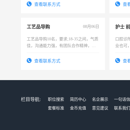
查看联系方式
查
工艺品导购
08月06日
护士 
工艺品导购10名，要求;18-35之间，气质
口腔诊
佳，沟通能力强，有团队合作精神，有
业也可
上进心，有工作经验者优先！
强。面
查看联系方式
查
栏目导航:
职位搜索
简历中心
名企展示
一句话
套餐标准
金币充值
意见建议
联系我