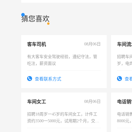
猜您喜欢
客车司机
08月06日
车间流
有大客车安全驾驶经验，遵纪守法，管
招聘车间
吃注，薪资面议
岁，电
好。薪资
宿，免
查看联系方式
查
25号准
车间女工
08月06日
电话销
招聘18周岁一45岁的车间女工，计件工
电话销售
资约3500一5000元，试用期2个月，交五
8000
险，有年薪假，年底福利