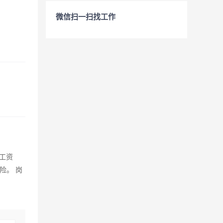
微信扫一扫找工作
工资
险。 岗